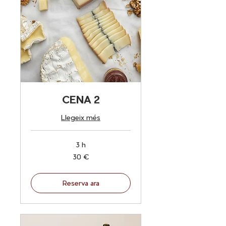
CENA 2
Llegeix més
3 h
30
30 €
euros
Reserva ara