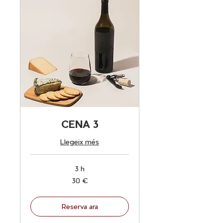
CENA 3
Llegeix més
3 h
30
30 €
euros
Reserva ara