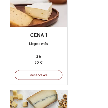
CENA 1
Llegeix més
3 h
30
30 €
euros
Reserva ara