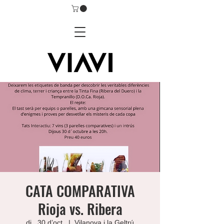
CATA COMPARATIVA
Rioja vs. Ribera
dj., 30 d’oct.
  |  
Vilanova i la Geltrú