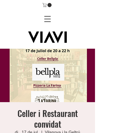
Celler i Restaurant
convidat
dj., 17 de jul.
  |  
Vilanova i la Geltrú