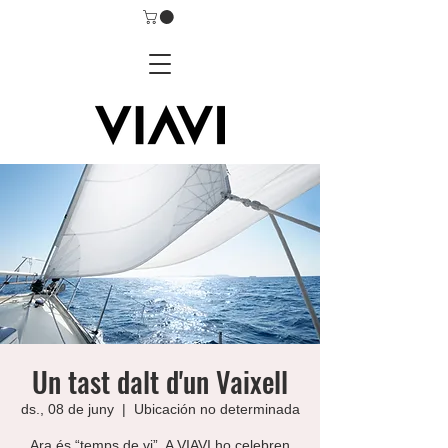
Un tast dalt d'un Vaixell
ds., 08 de juny
  |  
Ubicación no determinada
Ara és “temps de vi”. A VIAVI ho celebren