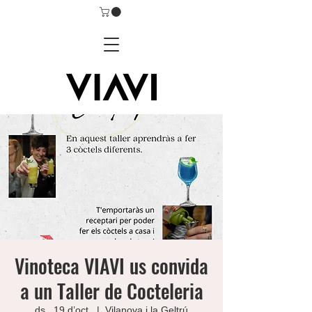
Vinoteca VIAVI us convida
a un Taller de Cocteleria
ds., 19 d’oct.
  |  
Vilanova i la Geltrú