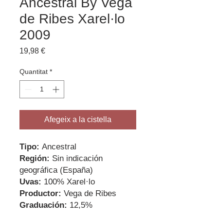
Ancestral By Vega
de Ribes Xarel·lo
2009
Price
19,98 €
Quantitat
*
Afegeix a la cistella
Tipo:
Ancestral
Región:
Sin indicación
geográfica (España)
Uvas:
100% Xarel·lo
Productor:
Vega de Ribes
Graduación:
12,5%