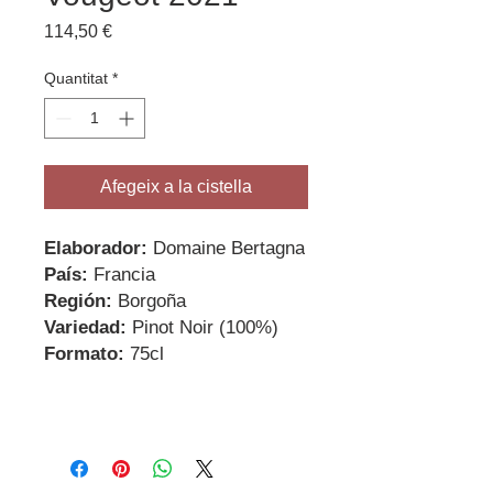
Price
114,50 €
Quantitat
*
Afegeix a la cistella
Elaborador:
Domaine Bertagna
País:
Francia
Región:
Borgoña
Variedad:
Pinot Noir (100%)
Formato:
75cl