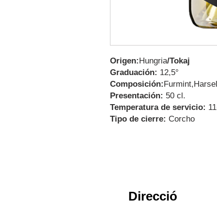
Origen:
Hungria
/Tokaj
Graduación:
12,5°
Composición:
Furmint,Harse
Presentación:
50 cl.
Temperatura de servicio:
11
Tipo de cierre:
Corcho
Direcció