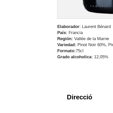
Elaborador
: Laurent Bénard
País:
Francia
Región:
Vallée de la Marne
Variedad:
Pinot Noir 60%, P
Formato:
75cl
Grado alcoholica:
12,05%
Direcció