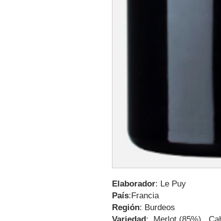
Elaborador
: Le Puy
País
:Francia
Región
: Burdeos
Variedad
: Merlot (85%) , Ca