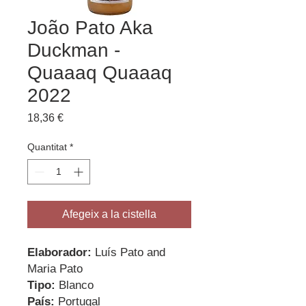
João Pato Aka
Duckman -
Quaaaq Quaaaq
2022
Price
18,36 €
Quantitat
*
Afegeix a la cistella
Elaborador:
Luís Pato and
Maria Pato
Tipo:
Blanco
País:
Portugal