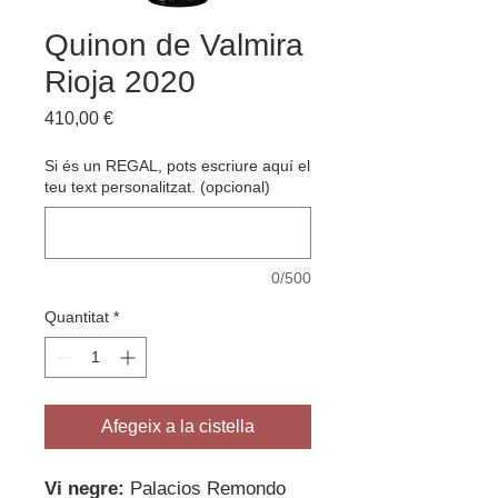
Quinon de Valmira
Rioja 2020
Price
410,00 €
Si és un REGAL, pots escriure aquí el
teu text personalitzat. (opcional)
0/500
Quantitat
*
Afegeix a la cistella
Vi negre:
Palacios Remondo