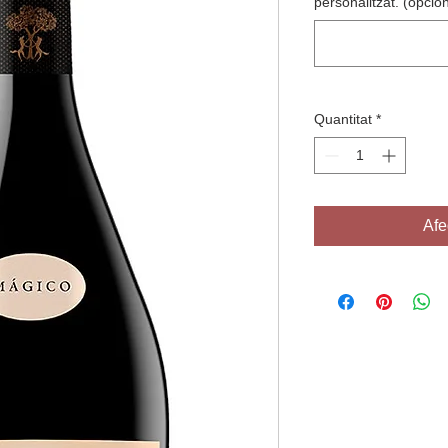
personalitzat. (opcion
Quantitat
*
Afe