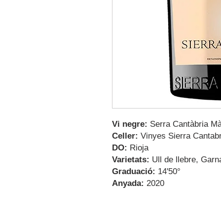
Vi negre:
Serra Cantàbria Mà
Celler:
Vinyes Sierra Cantabr
DO:
Rioja
Varietats:
Ull de llebre, Garn
Graduació:
14'50°
Anyada:
2020