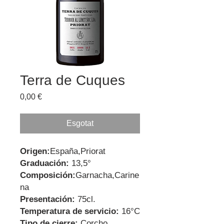
Terra de Cuques
Price
0,00 €
Esgotat
Origen:
España,Priorat
Graduación:
13,5°
Composición:
Garnacha,Carine
na
Presentación:
75cl.
Temperatura de servicio:
16°C
Tipo de cierre:
Corcho