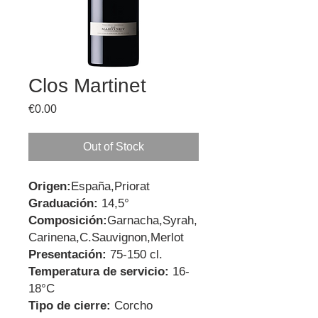
Clos Martinet
Price
€0.00
Out of Stock
Origen:
España,Priorat
Graduación:
14,5°
Composición:
Garnacha,Syrah,
Carinena,C.Sauvignon,Merlot
Presentación:
75-150 cl.
Temperatura de servicio:
16-
18°C
Tipo de cierre:
Corcho