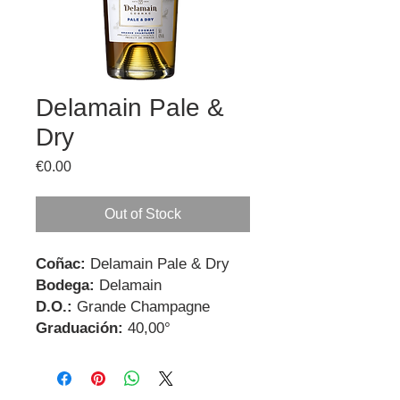
Delamain Pale &
Dry
Price
€0.00
Out of Stock
Coñac:
Delamain Pale & Dry
Bodega:
Delamain
D.O.:
Grande Champagne
Graduación:
40,00°