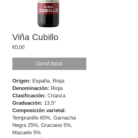
Viña Cubillo
Price
€0.00
Out of Stock
Origen:
España, Rioja
Denominación:
Rioja
Clasificación:
Crianza
Graduación:
13,5°
Composición varietal:
Tempranillo 65%, Garnacha
Negra 25%, Graciano 5%,
Mazuelo 5%