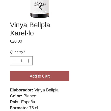
Vinya Bellpla
Xarel·lo
Price
€20.00
Quantity
*
Add to Cart
Elaborador:
Vinya Bellpla
Color:
Blanco
País:
España
Formato:
75 cl