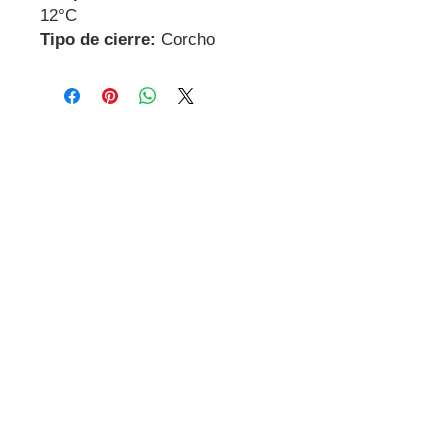
12°C
Tipo de cierre:
Corcho
Contactanos
Dirección
Carrer Miguel de Cervantes, 18,
08800
Vilanova i la Geltrú
Barcelona
GDPR
Contacto
Tel:
+34 695 885 951
E-mail: