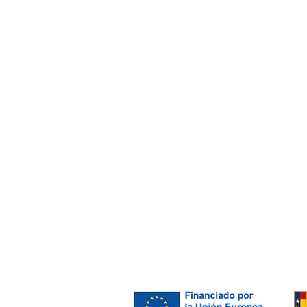
Carrer Miguel de
Cervantes, 18,
08800
Vilanova i la
Geltrú
Barcelona
GDPR