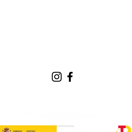
Mar
Tel:
+34 695 885
De 
951
De 
E-mail:
viavinoteca@gmail.c
Do
om
Lun