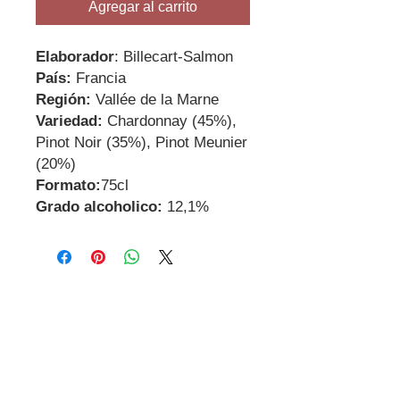
Agregar al carrito
Elaborador
: Billecart-Salmon
País:
Francia
Región:
Vallée de la Marne
Variedad:
Chardonnay (45%),
Pinot Noir (35%), Pinot Meunier
(20%)
Formato:
75cl
Grado alcoholico:
12,1%
Contactanos
Dirección
Carrer Miguel de Cervantes, 18,
08800
Vilanova i la Geltrú
Barcelona