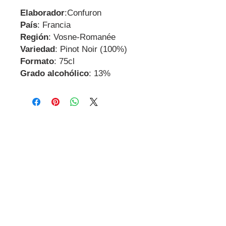
Elaborador
:Confuron
País
: Francia
Región
: Vosne-Romanée
Variedad
: Pinot Noir (100%)
Formato
: 75cl
Grado alcohólico
: 13%
Contactanos
Dirección
Carrer Miguel de Cervantes, 18,
08800
Vilanova i la Geltrú
Barcelona
GDPR