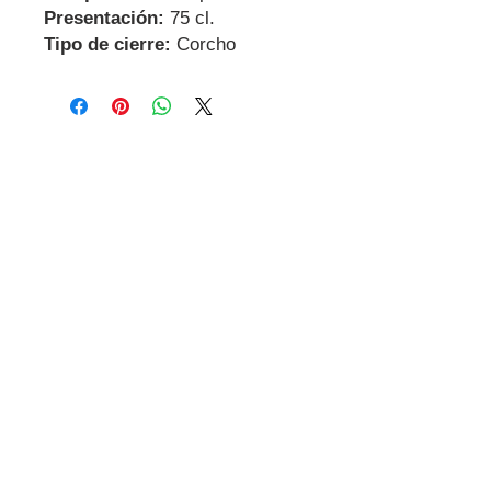
Presentación:
75 cl.
Tipo de cierre:
Corcho
Contactanos
Dirección
Carrer Miguel de Cervantes, 18,
08800
Vilanova i la Geltrú
Barcelona
GDPR
Contacto
Tel:
+34 695 885 951
E-mail: