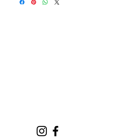
Contactanos
Dirección
Carrer Miguel de Cervantes, 18,
08800
Vilanova i la Geltrú
Barcelona
GDPR
Contacto
Tel:
+34 695 885 951
E-mail:
viavinoteca@gmail.com