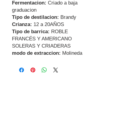
Fermentacion:
Criado a baja
graduacion
Tipo de destilacion:
Brandy
Crianza:
12 a 20AÑOS
Tipo de barrica:
ROBLE
FRANCÉS Y AMERICANO
SOLERAS Y CRIADERAS
modo de extraccion:
Molineda
Contactanos
Dirección
Carrer Miguel de Cervantes, 18,
08800
Vilanova i la Geltrú
Barcelona