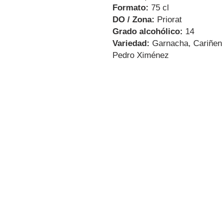
Formato:
75 cl
DO / Zona:
Priorat
Grado alcohólico:
14
Variedad:
Garnacha, Cariñen
Pedro Ximénez
Dirección
Carrer Miguel de
Cervantes, 18,
08800
Vilanova i la