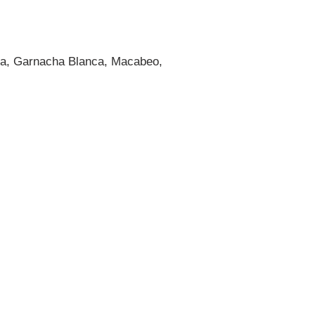
a, Garnacha Blanca, Macabeo,
Contactanos
Contacto
Mar
Tel:
+34 695 885
De 
951
De 
E-mail: