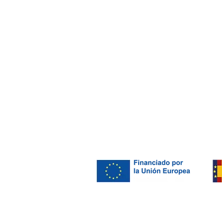
Geltrú
Barcelona
GDPR