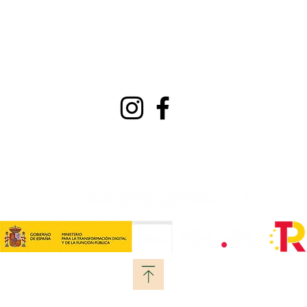
viavinoteca@gmail.c
Do
om
Lun