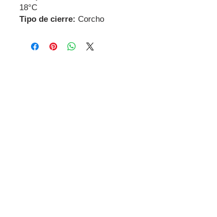
18°C
Tipo de cierre:
Corcho
Contactanos
Dirección
Carrer Miguel de Cervantes, 18,
08800
Vilanova i la Geltrú
Barcelona
GDPR
Contacto
Tel:
+34 695 885 951
E-mail: