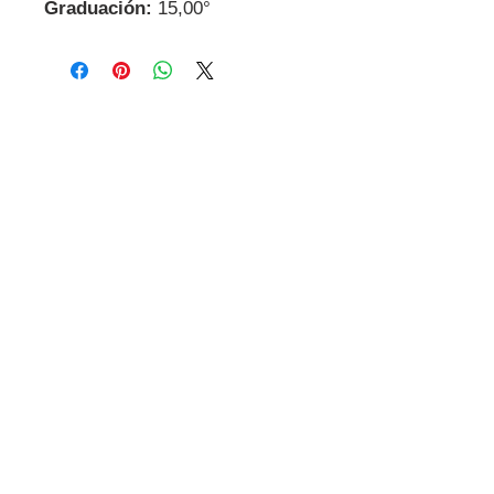
Graduación:
15,00°
Contactanos
Dirección
Carrer Miguel de Cervantes, 18,
08800
Vilanova i la Geltrú
Barcelona
GDPR
Contacto
Tel:
+34 695 885 951
E-mail:
viavinoteca@gmail.com